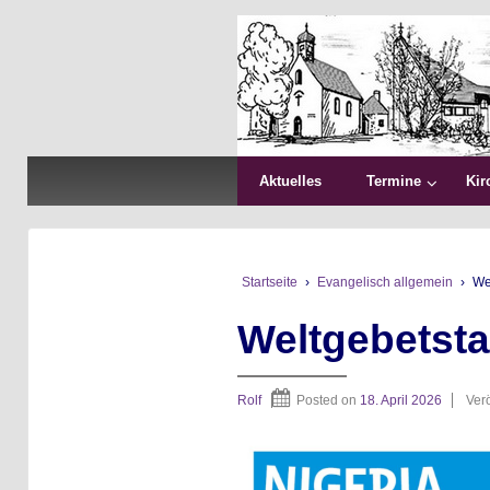
Aktuelles
Termine
Kir
Startseite
›
Evangelisch allgemein
›
We
Weltgebetsta
Rolf
Posted on
18. April 2026
Verö