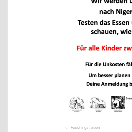
‹
Faschingstreiben