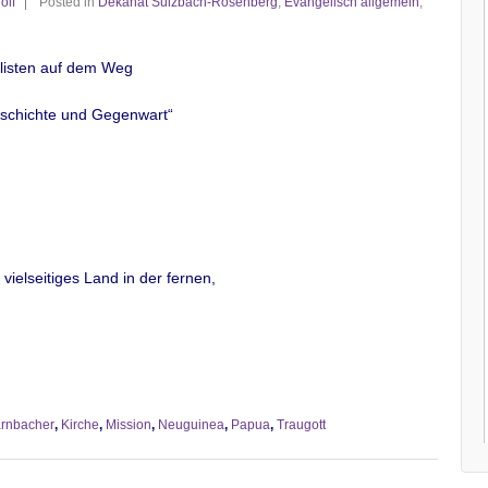
olf
Posted in
Dekanat Sulzbach-Rosenberg
,
Evangelisch allgemein
,
elisten auf dem Weg
eschichte und Gegenwart“
ielseitiges Land in der fernen,
rnbacher
,
Kirche
,
Mission
,
Neuguinea
,
Papua
,
Traugott