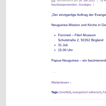
Veröffentlicht am
28. Juli 2022
by
R
Nachbargemeinden
,
Sonstiges
„Der einzigartige Auftrag der Evang
Neuguinea Mission und Kirche in G
Fürnried – Flierl Museum
Schulstraße 2, 92262 Birgland
31.Juli
15.00 Uhr
Papua-Neuguinea – ein faszinierend v
…
Weiterlesen ›
Tags:
EineWelt
,
evangelisch-lutherisch
,
Fa