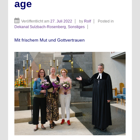
age
Veröffentlicht am
27. Juli 2022
by
Rolf
Posted in
Dekanat Sulzbach-Rosenberg
,
Sonstiges
Mit frischem Mut und Gottvertrauen