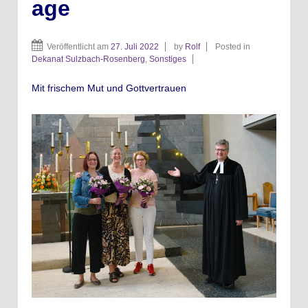
age
Veröffentlicht am
27. Juli 2022
by
Rolf
Posted in
Dekanat Sulzbach-Rosenberg
,
Sonstiges
Mit frischem Mut und Gottvertrauen