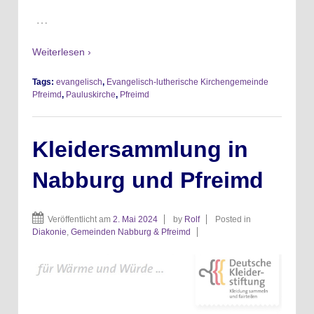
…
Weiterlesen ›
Tags:
evangelisch
,
Evangelisch-lutherische Kirchengemeinde
Pfreimd
,
Pauluskirche
,
Pfreimd
Kleidersammlung in
Nabburg und Pfreimd
Veröffentlicht am
2. Mai 2024
by
Rolf
Posted in
Diakonie
,
Gemeinden Nabburg & Pfreimd