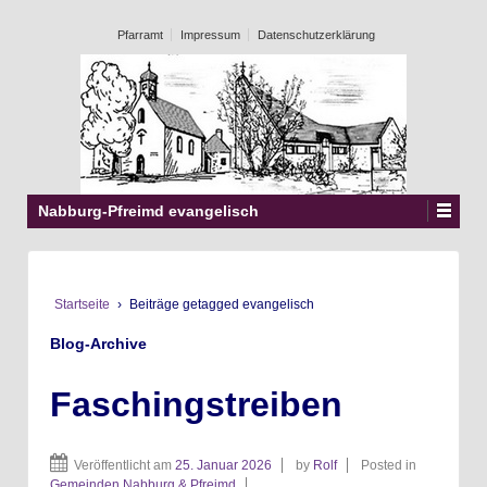
Pfarramt
Impressum
Datenschutzerklärung
Nabburg-Pfreimd evangelisch
Startseite
›
Beiträge getagged evangelisch
Blog-Archive
Faschingstreiben
Veröffentlicht am
25. Januar 2026
by
Rolf
Posted in
Gemeinden Nabburg & Pfreimd