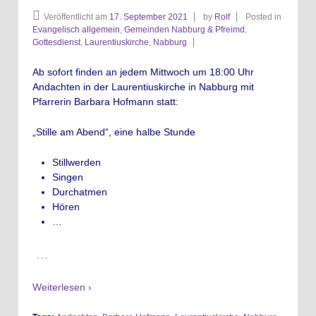
Veröffentlicht am
17. September 2021
by
Rolf
Posted in
Evangelisch allgemein
,
Gemeinden Nabburg & Pfreimd
,
Gottesdienst
,
Laurentiuskirche
,
Nabburg
Ab sofort finden an jedem Mittwoch um 18:00 Uhr
Andachten in der Laurentiuskirche in Nabburg mit
Pfarrerin Barbara Hofmann statt:
„Stille am Abend“, eine halbe Stunde
Stillwerden
Singen
Durchatmen
Hören
…
…
Weiterlesen ›