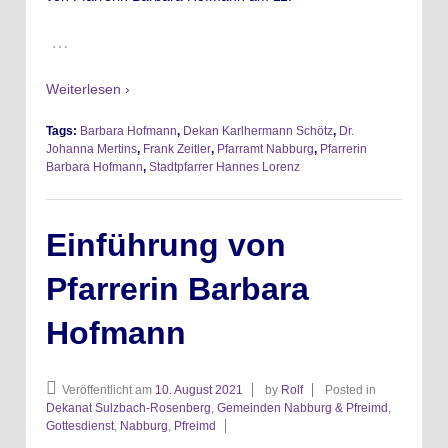
…
Weiterlesen ›
Tags:
Barbara Hofmann
,
Dekan Karlhermann Schötz
,
Dr.
Johanna Mertins
,
Frank Zeitler
,
Pfarramt Nabburg
,
Pfarrerin
Barbara Hofmann
,
Stadtpfarrer Hannes Lorenz
Einführung von
Pfarrerin Barbara
Hofmann
Veröffentlicht am
10. August 2021
by
Rolf
Posted in
Dekanat Sulzbach-Rosenberg
,
Gemeinden Nabburg & Pfreimd
,
Gottesdienst
,
Nabburg
,
Pfreimd