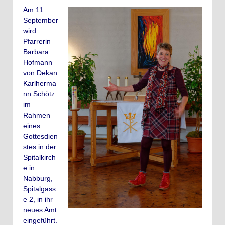
Am 11.
September
wird
Pfarrerin
Barbara
Hofmann
von Dekan
Karlherma
nn Schötz
im
Rahmen
eines
Gottesdien
stes in der
Spitalkirch
e in
Nabburg,
Spitalgass
e 2, in ihr
neues Amt
eingeführt.