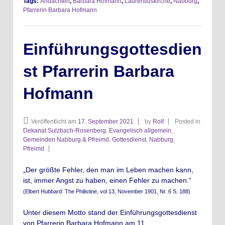
Tags:
Andachten
,
Barbara Hofmann
,
Laurentiuskirche
,
Nabburg
,
Pfarrerin Barbara Hofmann
Einführungsgottesdien
st Pfarrerin Barbara
Hofmann
Veröffentlicht am
17. September 2021
by
Rolf
Posted in
Dekanat Sulzbach-Rosenberg
,
Evangelisch allgemein
,
Gemeinden Nabburg & Pfreimd
,
Gottesdienst
,
Nabburg
,
Pfreimd
„Der größte Fehler, den man im Leben machen kann,
ist, immer Angst zu haben, einen Fehler zu machen.“
(Elbert Hubbard: The Philistine, vol 13, November 1901, Nr. 6 S. 188)
Unter diesem Motto stand der Einführungsgottesdienst
von Pfarrerin Barbara Hofmann am 11.