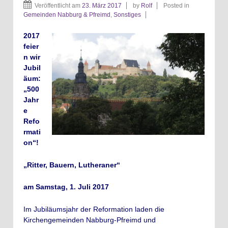
Veröffentlicht am
23. März 2017
by
Rolf
Posted in
Gemeinden Nabburg & Pfreimd
,
Sonstiges
2017
feier
n wir
Jubil
äum:
„500
Jahr
e
Refo
rmati
on“!
„Ritter, Bauern, Lutheraner“
am Samstag, 1. Juli 2017
Im Jubiläumsjahr der Reformation laden die
Kirchengemeinden Nabburg-Pfreimd und